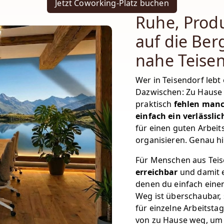
Jetzt Coworking-Platz buchen
Ruhe, Produ
auf die Ber
nahe Teise
Wer in Teisendorf lebt
Dazwischen: Zu Hause 
praktisch
fehlen manc
einfach ein verlässl
für einen guten Arbeits
organisieren. Genau hi
Für Menschen aus Teis
erreichbar
und damit e
denen du einfach eine
Weg ist überschaubar,
für einzelne Arbeitstag
von zu Hause weg, um 