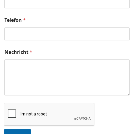
a
m
e
Telefon
*
Nachricht
*