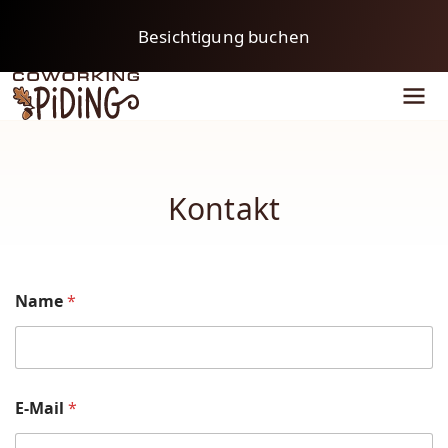
Besichtigung buchen
COWORKING Piding
Me
Kontakt
*
Name
*
E
-
M
a
i
l
E-Mail
*
*
N